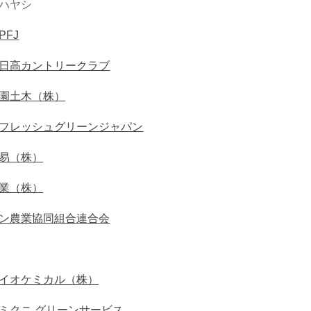
ハヤシ
PFJ
日高カントリークラブ
園土木（株）
フレッシュグリーンジャパン
易（株）
業（株）
ン農業協同組合連合会
イオケミカル（株）
ミクニ グリーンサービス