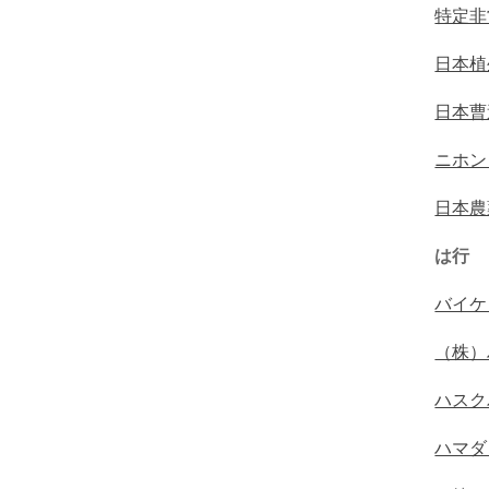
特定非
日本植
日本曹
ニホン
日本農
は行
バイケ
（株）
ハスク
ハマダ