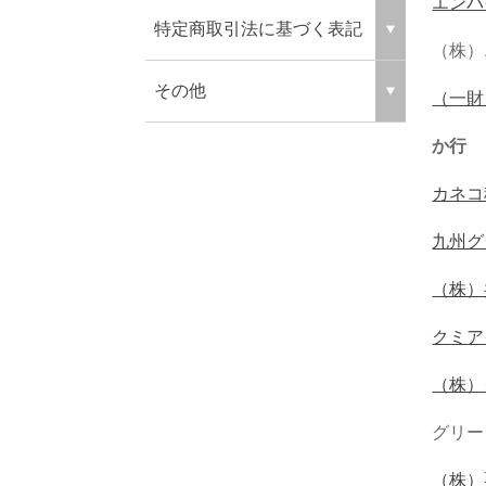
エンバ
特定商取引法に基づく表記
（株）
その他
（一財
か行
カネコ
九州グ
（株）
クミア
（株）
グリー
（株）