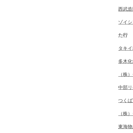
西武造
ゾイシ
た行
タキイ
多木化
（株）
中部リ
つくば
（株）
東海物