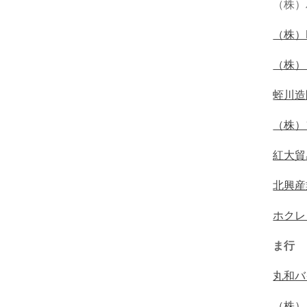
（株）
（株）
（株）
蛭川造
（株）
紅大貿
北興産
ホクレ
ま行
丸和バ
（株）