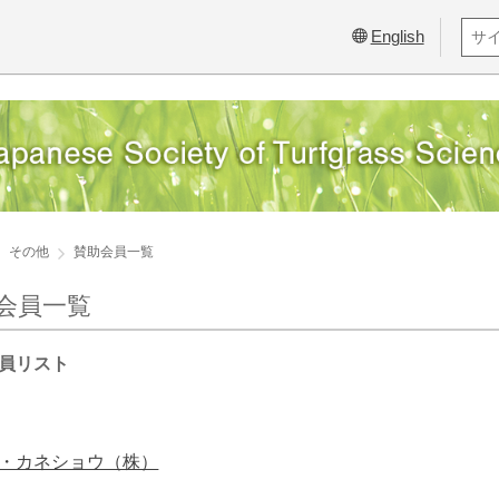
English
その他
賛助会員一覧
会員一覧
員リスト
・カネショウ（株）