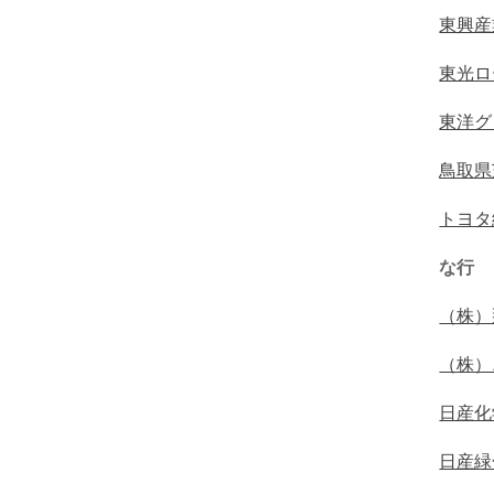
東興産
東光ロ
東洋グ
鳥取県
トヨタ
な行
（株）
（株）
日産化
日産緑