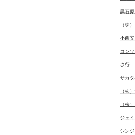
黒石原
（株）
小西安
コンソ
さ行
サカタ
（株）
（株）
ジェイ
シンジ