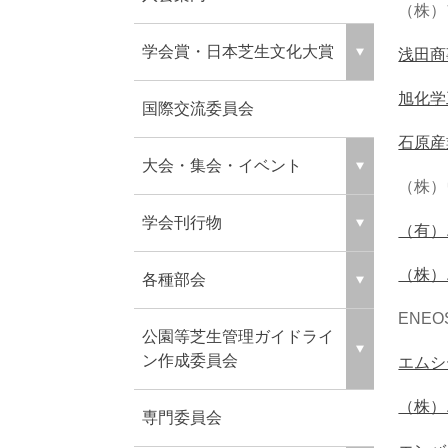
（株）
学会賞・日本芝生文化大賞
浅田商
旭化学
国際交流委員会
石原産
大会・集会・イベント
（株）
学会刊行物
（有）
（株）
各種部会
ENE
公園等芝生管理ガイドライ
ン作成委員会
エムシ
（株）
専門委員会