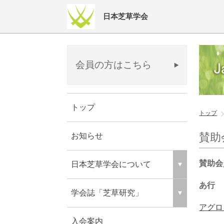
日本芝草学会
会員の方はこちら
トップ
トップ
賛助
お知らせ
賛助会
日本芝草学会について
あ行
学会誌「芝草研究」
アグロ
入会案内