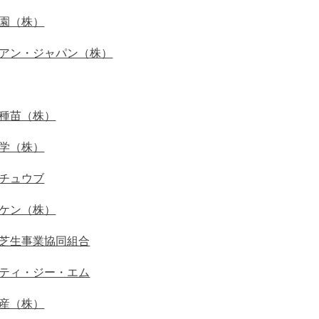
園（株）
アン・ジャパン（株）
種苗（株）
学（株）
チュウブ
ケン（株）
芝生事業協同組合
ティ・ジー・エム
産（株）