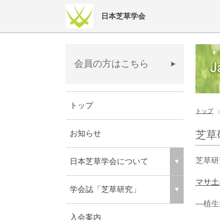
日本芝草学会
会員の方はこちら
トップ
トップ
芝草研
お知らせ
芝草研究 
日本芝草学会について
マサ土
学会誌「芝草研究」
―植生
入会案内