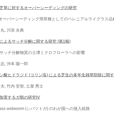
芝草に対するオーバーシーディングの研究
 オーバーシーディング用草種としてのペレニアルライグラス品
丸, 川添 永典
によるサッチ分解に関する研究 (第1報)
サッチ分解物質の土壌ミクロフローラヘの影響
志, 沖本 陽一郎
ン酸ヒドラジド (コリン塩) による芝生の多年生雑草防除に関
夫, 竹内 安智, 土屋 秀士
加害するガ類の研究IV
grass webworm (シバツトガ) のわが国への侵入経路