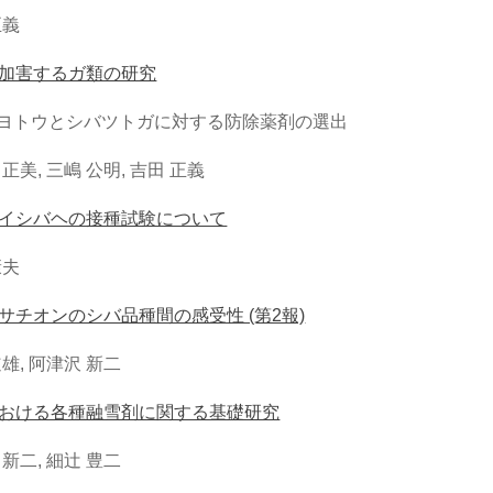
正義
加害するガ類の研究
バヨトウとシバツトガに対する防除薬剤の選出
正美, 三嶋 公明, 吉田 正義
イシバヘの接種試験について
康夫
サチオンのシバ品種間の感受性 (第2報)
雄, 阿津沢 新二
おける各種融雪剤に関する基礎研究
新二, 細辻 豊二