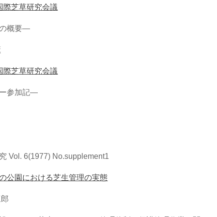
国際芝草研究会議
の概要―
薫
国際芝草研究会議
ー参加記―
Vol. 6(1977) No.supplement1
の公園における芝生管理の実態
三郎