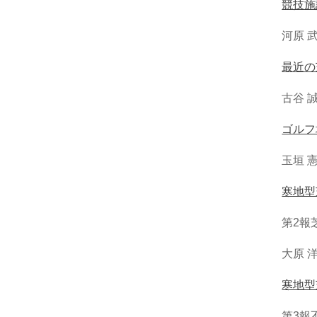
競技施
河原 
最近の
古谷 
ゴルフ
玉垣 
寒地型
第2報
大原 
寒地型
第3報