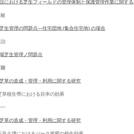
設における芝生フィールドの管理体制と保護管理作業に関する
武敏
芝生管理の問題点―住宅団地 (集合住宅地) の場合
誠治
場芝生管理ノ問題点
憲爾
芝草の造成・管理・利用に関する研究
芝草植生帶における目串の効果
洋一
芝草の造成・管理・利用に関する研究
不良土壌におけるバーク堆肥の植生効果