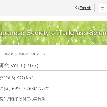
English
芝草研究
芝草研究 Vol. 6(1977)
究 Vol. 6(1977)
Vol. 6(1977) No.1
におけるのり面緑化について
袋併用種子吹付工の実施例―