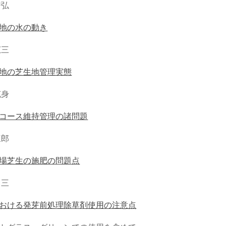
秀弘
地の水の動き
広三
地の芝生地管理実態
克身
コース維持管理の諸問題
三郎
場芝生の施肥の問題点
常三
おける発芽前処理除草剤使用の注意点