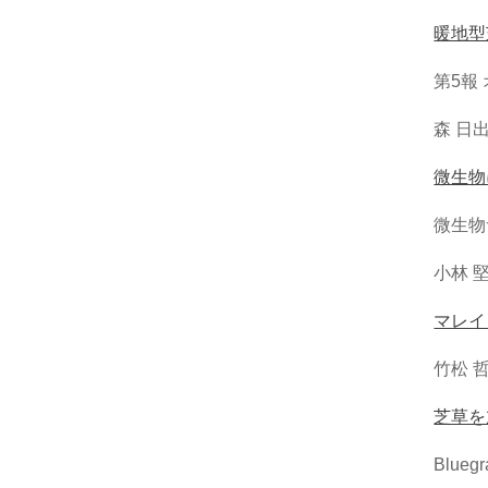
暖地型
第5報
森 日出
微生物
微生物
小林 堅
マレイ
竹松 哲
芝草を
Blue