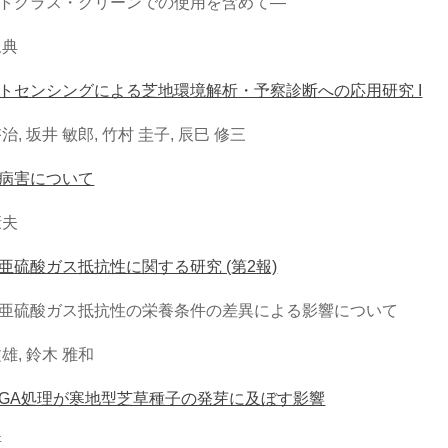
トグラス・グリーンでの使用を含めて―
永典
トセンシングによる芝地環境解析・予察診断への応用研究 I
治, 坂井 敏郎, 竹村 圭子, 辰巳 修三
病害について
康夫
亜硫酸ガス抵抗性に関する研究 (第2報)
亜硫酸ガス抵抗性の栄養条件の差異による影響について
雄, 鈴木 雅和
GA処理が寒地型芝草種子の発芽に及ぼす影響
庚