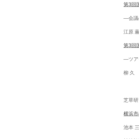
第3回
―会議
江原 
第3回
―ツア
柳 久
芝草研究 
横浜市
池本 