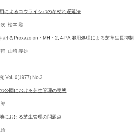
用によるコウライシバの冬枯れ遅延法
次, 松本 勲
おけるProxazolon・MH・2, 4-PA 混用処理による芝草生長
輔, 山崎 義雄
Vol. 6(1977) No.2
の公園における芝生管理の実態
三郎
地における芝生管理の問題点
誠治