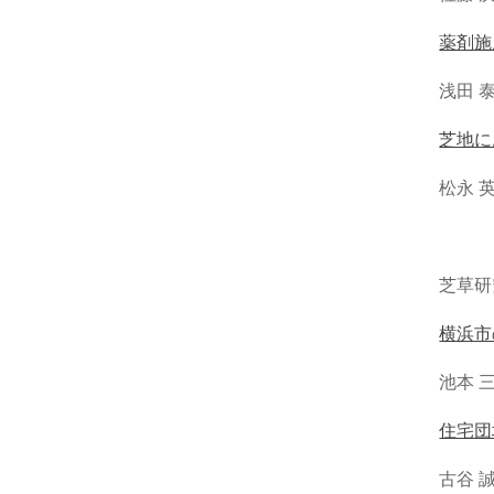
薬剤施
浅田 泰
芝地に
松永 英
芝草研究 
横浜市
池本 
住宅団
古谷 