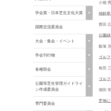
小畑 
学会賞・日本芝生文化大賞
傾斜草
豊田 
国際交流委員会
公園緑
大会・集会・イベント
飯塚 
学会刊行物
ゴルフ
角田 
各種部会
ゴルフ
公園等芝生管理ガイドライ
ン作成委員会
潮田 
芝地に
専門委員会