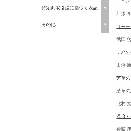
―ベン
特定商取引法に基づく表記
川添 
その他
リモー
武田 啓
シバの
田浜 
芝草の
芝草の
北村 文
温度と
佐藤 