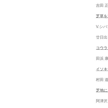
吉田 
芝草を
V.シ
廿日出 
コウラ
田浜 
イソキ
村田 道
芝地に
阿津沢 